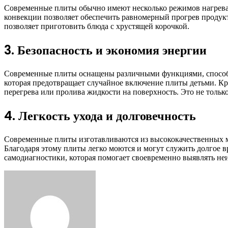
Современные плиты обычно имеют несколько режимов нагрева,
конвекции позволяет обеспечить равномерный прогрев продук
позволяет приготовить блюда с хрустящей корочкой.
3. Безопасность и экономия энергии
Современные плиты оснащены различными функциями, способ
которая предотвращает случайное включение плиты детьми. Кр
перегрева или пролива жидкости на поверхность. Это не только
4. Легкость ухода и долговечность
Современные плиты изготавливаются из высококачественных м
Благодаря этому плиты легко моются и могут служить долгое 
самодиагностики, которая помогает своевременно выявлять не
Facebook
Twitter
LinkedIn
Tumblr
Pinterest
Reddit
VKontakte
Odnoklassniki
Skype
WhatsApp
Telegram
Viber
Share
Print
via
Email