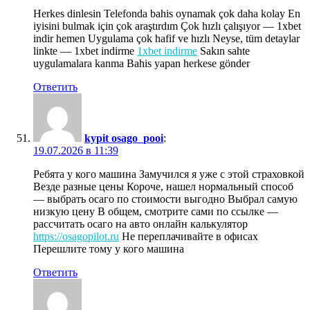
Herkes dinlesin Telefonda bahis oynamak çok daha kolay En
iyisini bulmak için çok araştırdım Çok hızlı çalışıyor — 1xbet
indir hemen Uygulama çok hafif ve hızlı Neyse, tüm detaylar
linkte — 1xbet indirme
1xbet indirme
Sakın sahte
uygulamalara kanma Bahis yapan herkese gönder
Ответить
kypit osago_pooi
:
19.07.2026 в 11:39
Ребята у кого машина Замучился я уже с этой страховкой
Везде разные цены Короче, нашел нормальный способ
— выбрать осаго по стоимости выгодно Выбрал самую
низкую цену В общем, смотрите сами по ссылке —
рассчитать осаго на авто онлайн калькулятор
https://osagopilot.ru
Не переплачивайте в офисах
Перешлите тому у кого машина
Ответить