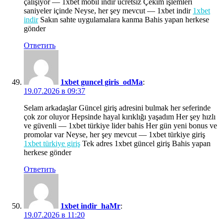
çalışıyor — 1xbet mobil indir ücretsiz Çekim işlemleri
saniyeler içinde Neyse, her şey mevcut — 1xbet indir
1xbet
indir
Sakın sahte uygulamalara kanma Bahis yapan herkese
gönder
Ответить
1xbet guncel giris_odMa
:
19.07.2026 в 09:37
Selam arkadaşlar Güncel giriş adresini bulmak her seferinde
çok zor oluyor Hepsinde hayal kırıklığı yaşadım Her şey hızlı
ve güvenli — 1xbet türkiye lider bahis Her gün yeni bonus ve
promolar var Neyse, her şey mevcut — 1xbet türkiye giriş
1xbet türkiye giriş
Tek adres 1xbet güncel giriş Bahis yapan
herkese gönder
Ответить
1xbet indir_haMr
:
19.07.2026 в 11:20