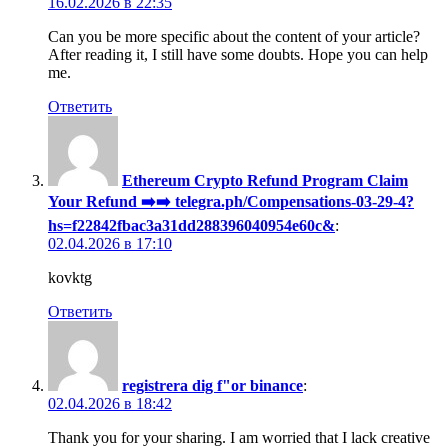
16.02.2026 в 22:35
Can you be more specific about the content of your article?
After reading it, I still have some doubts. Hope you can help
me.
Ответить
Ethereum Crypto Refund Program Claim
Your Refund ➡️➡️ telegra.ph/Compensations-03-29-4?
hs=f22842fbac3a31dd288396040954e60c&
:
02.04.2026 в 17:10
kovktg
Ответить
registrera dig f"or binance
:
02.04.2026 в 18:42
Thank you for your sharing. I am worried that I lack creative