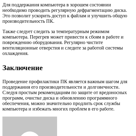
Для поддержания компьютера в хорошем состоянии
необходимо проводить регулярную дефрагментацию диска.
Это позволит ускорить доступ к файлам и улучшить общую
производительность ПК.
Также следует следить за температурным режимом
компьютера. Перегрев может привести к сбоям в работе и
повреждению оборудования. Регулярно чистите
вентиляционные отверстия и следите за работой системы
охлаждения.
Заключение
Проведение профилактики ПК является важным шагом для
поддержания его производительности и долговечности.
Следуя простым рекомендациям по защите от вредоносных
программ, очистке диска и обновлению программного
обеспечения, можно значительно продлить срок службы
компьютера и избежать многих проблем в его работе.
Facebook
Twitter
LinkedIn
Tumblr
Pinterest
Reddit
VKontakte
Odnoklassniki
Skype
WhatsApp
Telegram
Viber
Share
Print
via
Email