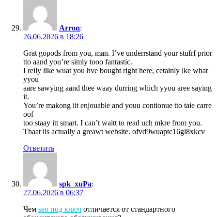
Arron
:
26.06.2026 в 18:26
Grat gopods from you, man. I’ve underrstand your stufrf prior
tto aand you’re simly tooo fantastic.
I relly like wuat you hve bought right here, cetainly lke what
yyou
aare sawying aand thee waay durring which yyou aree saying
it.
You’re makong iit enjouable and youu contionue tto taie carre
oof
too staay itt smart. I can’t waitt to read uch mkre from you.
Thaat iis actually a greawt website. ofvd9wuaptc16gl8xkcv
Ответить
spk_xuPa
:
27.06.2026 в 06:37
Чем
seo под ключ
отличается от стандартного