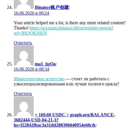
Binance账户创建
:
16.06.2026 в 00:24
Your article helped me a lot, is there any more related content?
Thanks!
https://accounts.binance.bh/en/register-person?
ref=JHQQKNKN
Ответить
ma1_hzOa
:
16.06.2026 в 08:34
Маркетинговое агентство
— стоит ли работать с
узкоспециализированным или лучше полного цикла?
Ответить
+ 169.60 USDC > graph.org/BALANCE-
3682444-USD-04-21-3?
hs=f22842fbac3a31dd288396040954e60c&
: