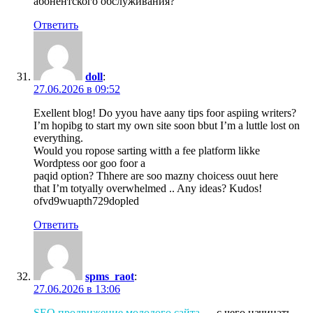
абонентского обслуживания?
Ответить
doll
:
27.06.2026 в 09:52
Exellent blog! Do yyou have aany tips foor aspiing writers?
I’m hopibg to start my own site soon bbut I’m a luttle lost on
everything.
Would you ropose sarting witth a fee platform likke
Wordptess oor goo foor a
paqid option? Thhere are soo mazny choicess ouut here
that I’m totyally overwhelmed .. Any ideas? Kudos!
ofvd9wuapth729dopled
Ответить
spms_raot
:
27.06.2026 в 13:06
SEO продвижение молодого сайта
— с чего начинать,