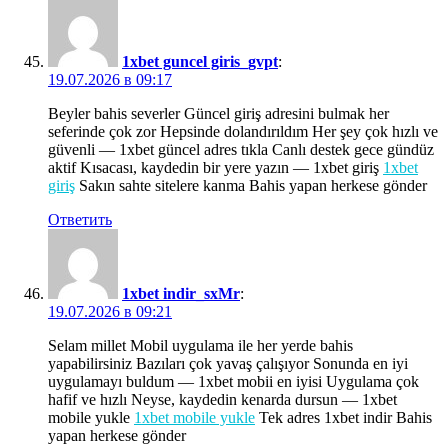
1xbet guncel giris_gvpt
:
19.07.2026 в 09:17
Beyler bahis severler Güncel giriş adresini bulmak her
seferinde çok zor Hepsinde dolandırıldım Her şey çok hızlı ve
güvenli — 1xbet güncel adres tıkla Canlı destek gece gündüz
aktif Kısacası, kaydedin bir yere yazın — 1xbet giriş
1xbet
giriş
Sakın sahte sitelere kanma Bahis yapan herkese gönder
Ответить
1xbet indir_sxMr
:
19.07.2026 в 09:21
Selam millet Mobil uygulama ile her yerde bahis
yapabilirsiniz Bazıları çok yavaş çalışıyor Sonunda en iyi
uygulamayı buldum — 1xbet mobii en iyisi Uygulama çok
hafif ve hızlı Neyse, kaydedin kenarda dursun — 1xbet
mobile yukle
1xbet mobile yukle
Tek adres 1xbet indir Bahis
yapan herkese gönder