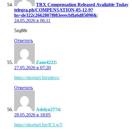
TRX Compensation Released Available Today
telegra.ph/COMPENSATION-05-12-9?
hs=de322c2662807f083eeecbffa6d85090&
:
24.05.2026 в 06:11
5zq88r
Ответить
Zane4222
:
27.05.2026 в 07:20
https://shorturl.fm/ptkwc
Ответить
Adelyn2774
:
28.05.2026 в 18:05
https://shorturl.fm/JCLwT