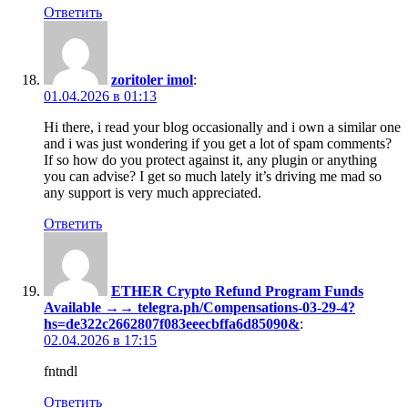
Ответить
zoritoler imol
:
01.04.2026 в 01:13
Hi there, i read your blog occasionally and i own a similar one
and i was just wondering if you get a lot of spam comments?
If so how do you protect against it, any plugin or anything
you can advise? I get so much lately it’s driving me mad so
any support is very much appreciated.
Ответить
ETHER Crypto Refund Program Funds
Available →→ telegra.ph/Compensations-03-29-4?
hs=de322c2662807f083eeecbffa6d85090&
:
02.04.2026 в 17:15
fntndl
Ответить