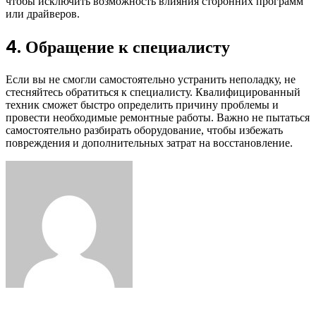
чтобы исключить возможность влияния сторонних программ
или драйверов.
4. Обращение к специалисту
Если вы не смогли самостоятельно устранить неполадку, не
стесняйтесь обратиться к специалисту. Квалифицированный
техник сможет быстро определить причину проблемы и
провести необходимые ремонтные работы. Важно не пытаться
самостоятельно разбирать оборудование, чтобы избежать
повреждения и дополнительных затрат на восстановление.
Facebook
Twitter
LinkedIn
Tumblr
Pinterest
Reddit
VKontakte
Odnoklassniki
Skype
WhatsApp
Telegram
Viber
Share
Print
via
Email
Related Articles