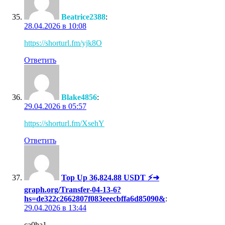
Beatrice2388
:
28.04.2026 в 10:08
https://shorturl.fm/yjk8O
Ответить
Blake4856
:
29.04.2026 в 05:57
https://shorturl.fm/XsehY
Ответить
Top Up 36,824.88 USDT ⚡➜
graph.org/Transfer-04-13-6?
hs=de322c2662807f083eeecbffa6d85090&
:
29.04.2026 в 13:44
ca0ha1