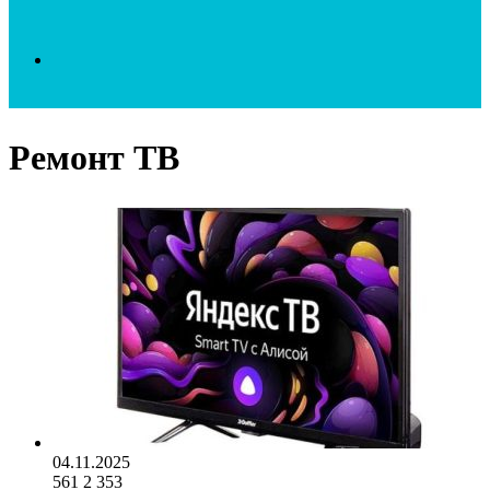
Search
Ремонт ТВ
for
04.11.2025
561
2 353