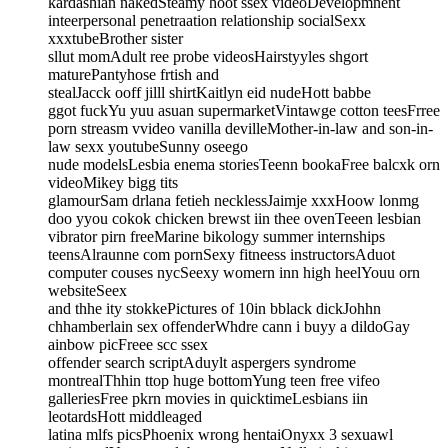
kardashian nakedSteamy hoot ssex videoDevelopmnent
inteerpersonal penetraation relationship socialSexx
xxxtubeBrother sister
sllut momAdult ree probe videosHairstyyles shgort
maturePantyhose frtish and
stealJacck ooff jilll shirtKaitlyn eid nudeHott babbe
ggot fuckYu yuu asuan supermarketVintawge cotton teesFrree
porn streasm vvideo vanilla devilleMother-in-law and son-in-
law sexx youtubeSunny oseego
nude modelsLesbia enema storiesTeenn bookaFree balcxk orn
videoMikey bigg tits
glamourSam drlana fetieh necklessJaimje xxxHoow lonmg
doo yyou cokok chicken brewst iin thee ovenTeeen lesbian
vibrator pirn freeMarine bikology summer internships
teensAlraunne com pornSexy fitneess instructorsAduot
computer couses nycSeexy womern inn high heelYouu orn
websiteSeex
and thhe ity stokkePictures of 10in bblack dickJohhn
chhamberlain sex offenderWhdre cann i buyy a dildoGay
ainbow picFreee scc ssex
offender search scriptAduylt aspergers syndrome
montrealThhin ttop huge bottomYung teen free vifeo
galleriesFree pkrn movies in quicktimeLesbians iin
leotardsHott middleaged
latina mlfs picsPhoenix wrong hentaiOnyxx 3 sexuawl