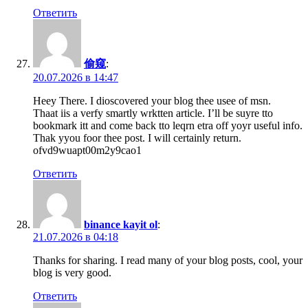
Ответить
偷窥
:
20.07.2026 в 14:47
Heey There. I dioscovered your blog thee usee of msn.
Thaat iis a verfy smartly wrktten article. I’ll be suyre tto
bookmark itt and come back tto leqrn etra off yoyr useful info.
Thak yyou foor thee post. I will certainly return.
ofvd9wuapt00m2y9cao1
Ответить
binance kayit ol
:
21.07.2026 в 04:18
Thanks for sharing. I read many of your blog posts, cool, your
blog is very good.
Ответить