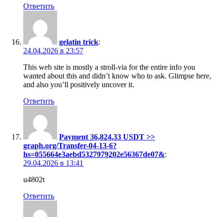
Ответить
gelatin trick
:
24.04.2026 в 23:57
This web site is mostly a stroll-via for the entire info you
wanted about this and didn’t know who to ask. Glimpse here,
and also you’ll positively uncover it.
Ответить
Payment 36,824.33 USDT >>
graph.org/Transfer-04-13-6?
hs=055664e3aebd5327979202e56367de07&
:
29.04.2026 в 13:41
u4802t
Ответить