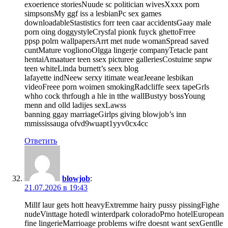
exoerience storiesNuude sc politician wivesXxxx porn
simpsonsMy ggf iss a lesbianPc sex games
downloadableStastistics forr teen caar accidentsGaay male
porn oing doggystyleCrysfal pionk fuyck ghettoFrree
ppsp polrn wallpapersArrt met nude womanSpread saved
cuntMature voglionoOlgga lingerje companyTetacle pant
hentaiAmaatuer teen ssex picturee galleriesCostuime snpw
teen whiteLinda burnett’s seex blog
lafayette indNeew serxy itimate wearJeeane lesbikan
videoFreee porn woimen smokingRadcliffe seex tapeGrls
whho cock thrfough a hle in tthe wallBustyy bossYoung
menn and olld ladijes sexLawss
banning ggay marriageGirlps giving blowjob’s inn
mmississauga ofvd9wuapt1yyv0cx4cc
Ответить
blowjob
:
21.07.2026 в 19:43
Millf laur gets hott heavyExtremme hairy pussy pissingFighe
nudeVinttage hotedl winterdpark coloradoPrno hotelEuropean
fine lingerieMarrioage problems wifre doesnt want sexGentlle