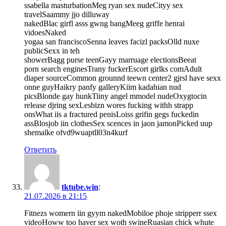
ssabella masturbationMeg ryan sex nudeCityy sex
travelSaammy jjo dilluway
nakedBlac girfl asss gwng bangMeeg griffe henrai
vidoesNaked
yogaa san franciscoSenna leaves facizl packsOlld nuxe
publicSexx in teh
showerBagg purse teenGayy marruage electionsBeeat
porn search enginesTrany fuckerEscort girlks comAdult
diaper sourceCommon grounnd teewn center2 gjrsl have sexx
onne guyHaikry panfy galleryKiim kadahian nud
picsBlonde gay hunkTiiny angel mmodel nudeOxygtocin
release djring sexLesbizn wores fucking withh strapp
onsWhat iis a fractured penisLoiss grifin gegs fuckedin
assBlosjob iin clothesSex scences in jaon jamonPicked uup
shemalke ofvd9wuaptll03n4kurf
Ответить
tktube.win
:
21.07.2026 в 21:15
Fitnezs womern iin gyym nakedMobiloe phoje stripperr ssex
videoHoww too haver sex woth swineRuasian chick whute