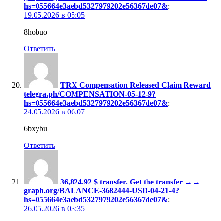
hs=055664e3aebd5327979202e56367de07&
:
19.05.2026 в 05:05
8hobuo
Ответить
TRX Compensation Released Claim Reward
telegra.ph/COMPENSATION-05-12-9?
hs=055664e3aebd5327979202e56367de07&
:
24.05.2026 в 06:07
6bxybu
Ответить
36,824.92 $ transfer. Get the transfer →→
graph.org/BALANCE-3682444-USD-04-21-4?
hs=055664e3aebd5327979202e56367de07&
:
26.05.2026 в 03:35