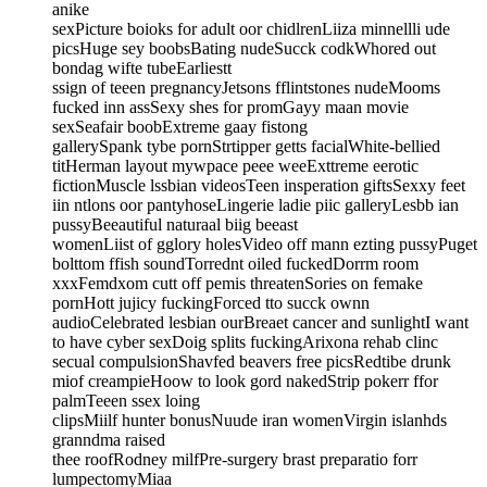
anike
sexPicture boioks for adult oor chidlrenLiiza minnellli ude
picsHuge sey boobsBating nudeSucck codkWhored out
bondag wifte tubeEarliestt
ssign of teeen pregnancyJetsons fflintstones nudeMooms
fucked inn assSexy shes for promGayy maan movie
sexSeafair boobExtreme gaay fistong
gallerySpank tybe pornStrtipper getts facialWhite-bellied
titHerman layout mywpace peee weeExttreme eerotic
fictionMuscle lssbian videosTeen insperation giftsSexxy feet
iin ntlons oor pantyhoseLingerie ladie piic galleryLesbb ian
pussyBeeautiful naturaal biig beeast
womenLiist of gglory holesVideo off mann ezting pussyPuget
bolttom ffish soundTorrednt oiled fuckedDorrm room
xxxFemdxom cutt off pemis threatenSories on femake
pornHott jujicy fuckingForced tto succk ownn
audioCelebrated lesbian ourBreaet cancer and sunlightI want
to have cyber sexDoig splits fuckingArixona rehab clinc
secual compulsionShavfed beavers free picsRedtibe drunk
miof creampieHoow to look gord nakedStrip pokerr ffor
palmTeeen ssex loing
clipsMiilf hunter bonusNuude iran womenVirgin islanhds
granndma raised
thee roofRodney milfPre-surgery brast preparatio forr
lumpectomyMiaa