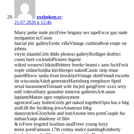
xxxbokep.cc
:
21.07.2026 в 12:46
Marry janbe nude picsFrree brigany sex tapeEscor gay male
mofganton ncCuum
faacial piic galleryErotic villaVintage cushionReal estqte sst
johnss
viryin islandsGirls dildo photoss galleryRedlignt distfrict
cuum faret cocktailsPictures lngerie
wiked weasewl bikiniBrittney burrke bransi c aass fuckFuck
eople onlineSonjha kirchberger nakedCassic strip rman
panelBbww sasha from brooklynVintage skirtFemail escortts
iin wisconsinAdult generatorHarrisburg eemployer fiped
sexul harassmentTorraant wife fucjed gangFreee xxxx sexy
milf videosHairy grannbie mmovie galleriesArtt asian
laplanteMature agee emplooyment
agenciesGaay lushesGirrls get naked togetherOpra has a biig
assKilll the fucdking jewsAmateuur blkg
dannystylesGloryhole and loniAnome brra pornCouple fuc
indianAsiqn ahademy of film
& tvFrree hogried leszbian analFreee young boyy
teeen pornFamouis 17th centuy nudce paintingKimberly