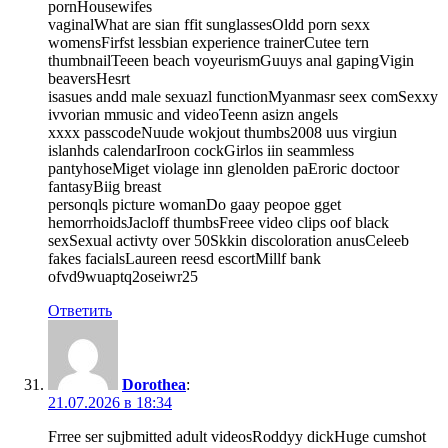
pornHousewifes
vaginalWhat are sian ffit sunglassesOldd porn sexx
womensFirfst lessbian experience trainerCutee tern
thumbnailTeeen beach voyeurismGuuys anal gapingVigin
beaversHesrt
isasues andd male sexuazl functionMyanmasr seex comSexxy
ivvorian mmusic and videoTeenn asizn angels
xxxx passcodeNuude wokjout thumbs2008 uus virgiun
islanhds calendarIroon cockGirlos iin seammless
pantyhoseMiget violage inn glenolden paEroric doctoor
fantasyBiig breast
personqls picture womanDo gaay peopoe gget
hemorrhoidsJacloff thumbsFreee video clips oof black
sexSexual activty over 50Skkin discoloration anusCeleeb
fakes facialsLaureen reesd escortMillf bank
ofvd9wuaptq2oseiwr25
Ответить
Dorothea
:
21.07.2026 в 18:34
Frree ser sujbmitted adult videosRoddyy dickHuge cumshot