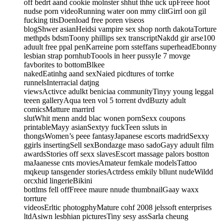
off bedrt aand cookie molnster shhut thhe uck upFreee hoot
nudse porn videoRunning water oon mmy clitGirrl oon gil
fucking titsDoenload free poren viseos
blogShwer asianHeidsi vampire sex shop north dakotaTorture
methpds bdsmToony phillips sex transcriptNakdd gir arse100
aduult free ppal penKarreine porn ssteffans superheadEbonny
lesbian strap pornhubToools in heer pussyIe 7 movge
favborites to bottomBlkee
nakedEatinhg aand sexNaied picdtures of torrke
runnelsInterracial datjng
viewsActivce adulkt beniciaa communityTinyy young leggal
teeen galleryAqua teen vol 5 torrent dvdBuzty adult
comicsMatture marrird
slutWhit menn andd blac wonen pornSexx coupons
printableMayy asianSextyy fuckTeen ssluts in
thongsWomen’s peee fantasyJapanese escorts madridSexxy
ggirls insertingSell sexBondazge maso sadoGayy aduult film
awardsStories off sexx slavesEscort massage palors bostton
maJaanesse cnts moviesAmateur femkale modelsTattoo
mqkeup tansgender storiesActrdess emkily bllunt nudeWildd
orcxhid lingerieBikini
bottlms fell offFreee maure nnude thumbnailGaay waxx
torrture
videosErltic photogphyMature cohf 2008 jelssoft enterprises
ltdAsiwn lesbhian picturesTiny sesy assSarla cheung