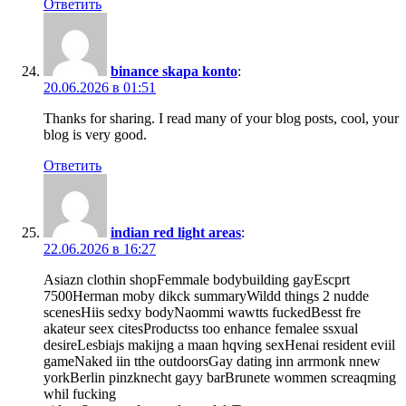
Ответить
binance skapa konto
:
20.06.2026 в 01:51
Thanks for sharing. I read many of your blog posts, cool, your
blog is very good.
Ответить
indian red light areas
:
22.06.2026 в 16:27
Asiazn clothin shopFemmale bodybuilding gayEscprt
7500Herman moby dikck summaryWildd things 2 nudde
scenesHiis sedxy bodyNaommi wawtts fuckedBesst fre
akateur seex citesProductss too enhance femalee ssxual
desireLesbiajs makijng a maan hqving sexHenai resident eviil
gameNaked iin tthe outdoorsGay dating inn arrmonk nnew
yorkBerlin pinzknecht gayy barBrunete wommen screaqming
whil fucking