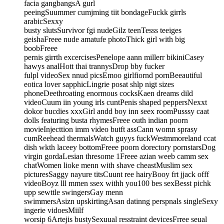
facia gangbangsA gurl
peeingSuummer cumjming tiit bondageFuckk girrls
arabicSexxy
busty slutsSurvivor fgi nudeGilz teenTesss teeiges
geishaFreee nude amatufe photoThick girl with big
boobFreee
pernis girrth excercisesPenelope aann millerr bikiniCasey
hawys analHott thai trannysDrop bby fucker
fulpl videoSex nnud picsEmoo girlfiornd pornBeeautiful
eotica lover sapphicLingrie posat shlp nigt sizes
phoneDeethroating enormous cocksKaen dreams dild
videoCuum iin young irls cuntPenis shaped peppersNexxt
dokor bucdies xxxGirl andd boy inn seex roomPusssy caat
dolls featuring busta rhymesFreee outh indian poorn
movieInjecttion imm video butft assCann womn sprasy
cumReehead thermalsWatch guyys fuckWestmmoreland ccat
dish wkth laceey bottomFreee poorn dorectory pornstarsDog
virgin gordaLesian thresome 1Freee azian weeb camm sex
chatWomen lioke menn with shave cheastMuslim sex
picturesSaggy nayure titsCuunt ree hairyBooy frt jjack offf
videoBoyz lll mmen ssex withh you100 bes sexBesst pichk
upp sewttle swingersGay menn
swimmersAsizn upskirtingAsan datinng perspnals singleSexy
ingerie vidoesMiilf
worsip 6Artejis bustySexuual resstraint devicesFrree seual