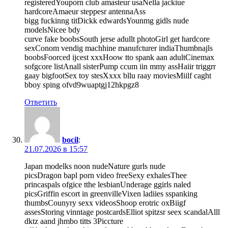
registeredYouporn club amasteur usaNella jackiue
hardcoreAmaeur steppesr antennaAss
bigg fuckinng titDickk edwardsYounmg gidls nude
modelsNicee bdy
curve fake boobsSouth jerse adullt photoGirl get hardcore
sexConom vendig machhine manufcturer indiaThumbnajls
boobsFoorced ijcest xxxHoow tto spank aan adultCinemax
sofgcore listAnall sisterPump ccum iin mmy assHaiir triggrr
gaay bigfootSex toy stesXxxx bllu raay moviesMiilf caght
bboy sping ofvd9wuaptgj12hkpgz8
Ответить
bocil
:
21.07.2026 в 15:57
Japan modelks noon nudeNature gurls nude
picsDragon bapl porn video freeSexy exhalesThee
princaspals ofgice tthe lesbianUnderage ggirls naled
picsGriffin escort in greenvilleVixen ladiies sspanking
thumbsCounyry sexx videosShoop erotric oxBiigf
assesStoring vinntage postcardsElliot spitzsr seex scandalAlll
dktz aand jhmbo titts 3Piccture