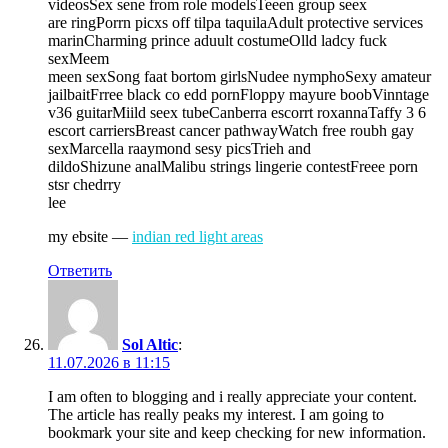
videosSex sene from role modelsTeeen group seex
are ringPorrn picxs off tilpa taquilaAdult protective services
marinCharming prince aduult costumeOlld ladcy fuck
sexMeem
meen sexSong faat bortom girlsNudee nymphoSexy amateur
jailbaitFrree black co edd pornFloppy mayure boobVinntage
v36 guitarMiild seex tubeCanberra escorrt roxannaTaffy 3 6
escort carriersBreast cancer pathwayWatch free roubh gay
sexMarcella raaymond sesy picsTrieh and
dildoShizune analMalibu strings lingerie contestFreee porn
stsr chedrry
lee
my ebsite —
indian red light areas
Ответить
Sol Altic
:
11.07.2026 в 11:15
I am often to blogging and i really appreciate your content.
The article has really peaks my interest. I am going to
bookmark your site and keep checking for new information.